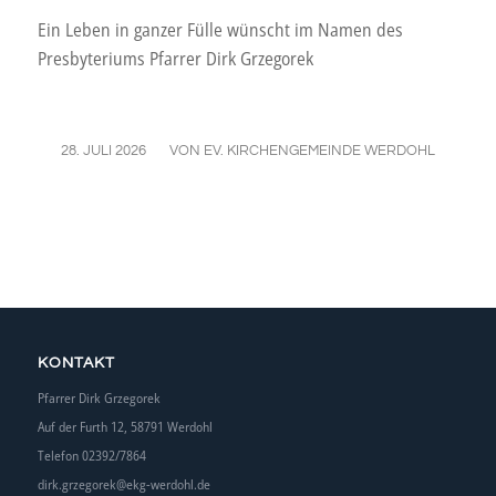
Ein Leben in ganzer Fülle wünscht im Namen des
Presbyteriums Pfarrer Dirk Grzegorek
/
28. JULI 2026
VON
EV. KIRCHENGEMEINDE WERDOHL
KONTAKT
Pfarrer Dirk Grzegorek
Auf der Furth 12, 58791 Werdohl
Telefon 02392/7864
dirk.grzegorek@ekg-werdohl.de