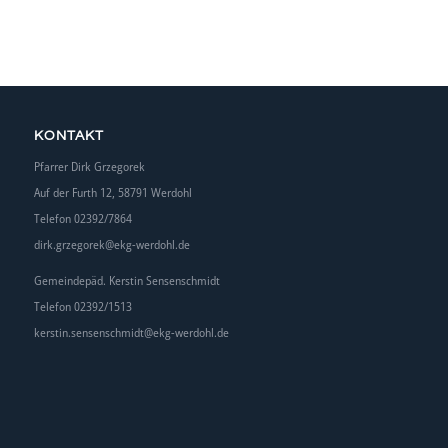
KONTAKT
Pfarrer Dirk Grzegorek
Auf der Furth 12, 58791 Werdohl
Telefon 02392/7864
dirk.grzegorek@ekg-werdohl.de
Gemeindepäd. Kerstin Sensenschmidt
Telefon 02392/1513
kerstin.sensenschmidt@ekg-werdohl.de