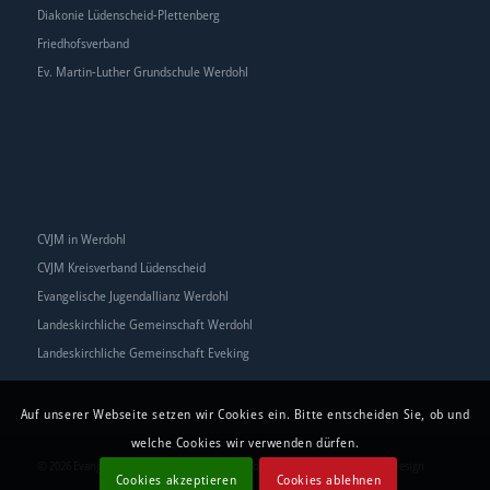
Diakonie Lüdenscheid-Plettenberg
Friedhofsverband
Ev. Martin-Luther Grundschule Werdohl
CVJM in Werdohl
CVJM Kreisverband Lüdenscheid
Evangelische Jugendallianz Werdohl
Landeskirchliche Gemeinschaft Werdohl
Landeskirchliche Gemeinschaft Eveking
Auf unserer Webseite setzen wir Cookies ein. Bitte entscheiden Sie, ob und
welche Cookies wir verwenden dürfen.
© 2026 Evangelische Kirchengemeinde Werdohl | Realisierung:
EMANDU Design
Cookies akzeptieren
Cookies ablehnen