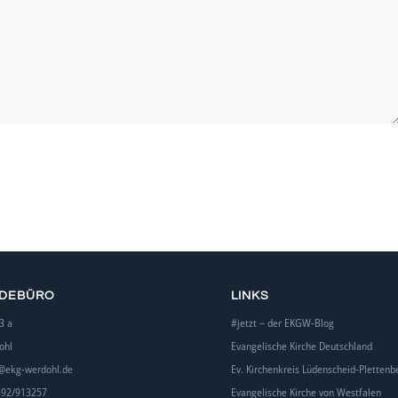
NDEBÜRO
LINKS
3 a
#jetzt – der EKGW-Blog
ohl
Evangelische Kirche Deutschland
@ekg-werdohl.de
Ev. Kirchenkreis Lüdenscheid-Plettenb
392/913257
Evangelische Kirche von Westfalen