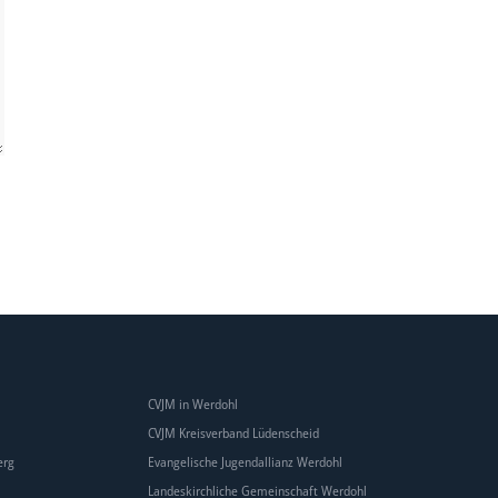
CVJM in Werdohl
CVJM Kreisverband Lüdenscheid
erg
Evangelische Jugendallianz Werdohl
Landeskirchliche Gemeinschaft Werdohl