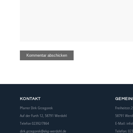
KONTAKT
GEMEI
Pfarrer Dirk Grzegorek
Freiheitstr.2
Auf der Furth 12, 58791 Werdohl
58791 Werd
Telefon 02392/7864
E-Mail:
info
dirk.grzegorek@ekg-werdohl.de
Telefon: 02