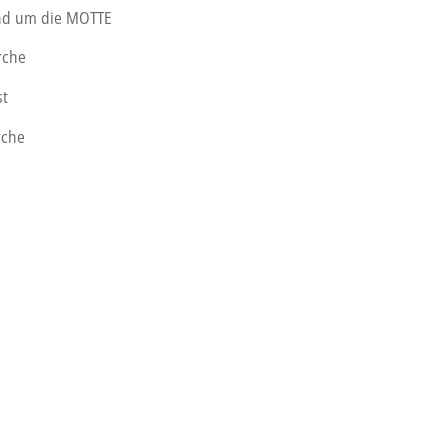
und um die MOTTE
rche
st
rche