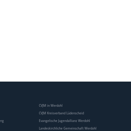
CVJM in Werdohl
CVJM Kreisverband Lüdenscheid
erg
Evangelische Jugendallianz Werdohl
Landeskirchliche Gemeinschaft Werdohl