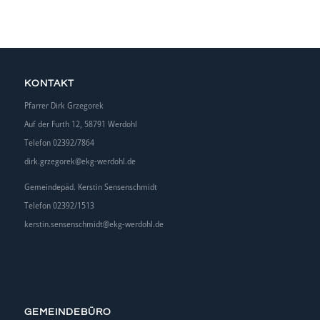
KONTAKT
Pfarrer Dirk Grzegorek
Auf der Furth 12, 58791 Werdohl
Telefon 02392/7864
dirk.grzegorek@ekg-werdohl.de
Gemeindepäd. Kerstin Sensenschmidt
Telefon 02392/1513
kerstin.sensenschmidt@ekg-werdohl.de
GEMEINDEBÜRO