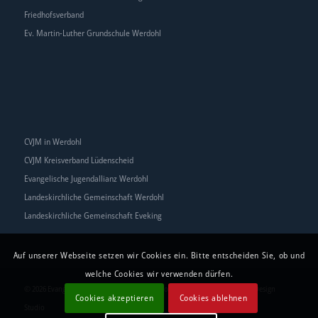
Friedhofsverband
Ev. Martin-Luther Grundschule Werdohl
CVJM in Werdohl
CVJM Kreisverband Lüdenscheid
Evangelische Jugendallianz Werdohl
Landeskirchliche Gemeinschaft Werdohl
Landeskirchliche Gemeinschaft Eveking
Auf unserer Webseite setzen wir Cookies ein. Bitte entscheiden Sie, ob und
welche Cookies wir verwenden dürfen.
© 2026 Evangelische Kirchengemeinde Werdohl | Realisierung:
EMANDU Design
Cookies akzeptieren
Cookies ablehnen
Studio