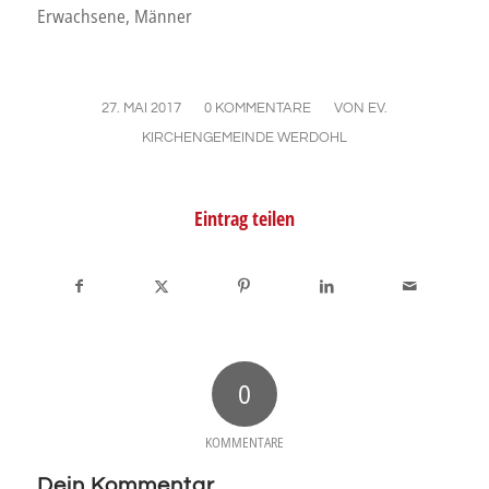
Erwachsene, Männer
/
/
27. MAI 2017
0 KOMMENTARE
VON
EV.
KIRCHENGEMEINDE WERDOHL
Eintrag teilen
0
KOMMENTARE
Dein Kommentar