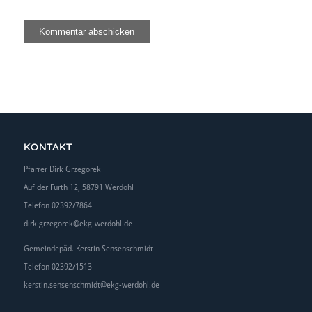
KONTAKT
Pfarrer Dirk Grzegorek
Auf der Furth 12, 58791 Werdohl
Telefon 02392/7864
dirk.grzegorek@ekg-werdohl.de
Gemeindepäd. Kerstin Sensenschmidt
Telefon 02392/1513
kerstin.sensenschmidt@ekg-werdohl.de