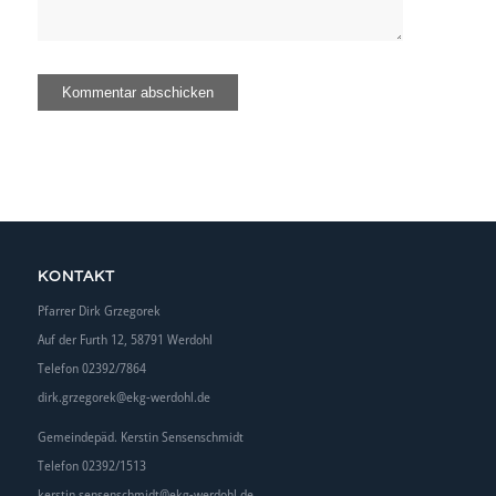
KONTAKT
Pfarrer Dirk Grzegorek
Auf der Furth 12, 58791 Werdohl
Telefon 02392/7864
dirk.grzegorek@ekg-werdohl.de
Gemeindepäd. Kerstin Sensenschmidt
Telefon 02392/1513
kerstin.sensenschmidt@ekg-werdohl.de