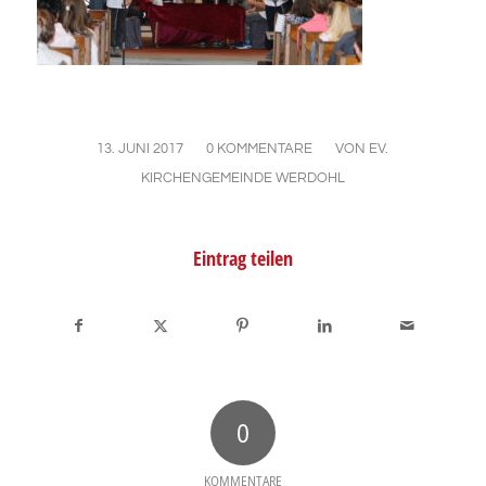
/
/
13. JUNI 2017
0 KOMMENTARE
VON
EV.
KIRCHENGEMEINDE WERDOHL
Eintrag teilen
0
KOMMENTARE